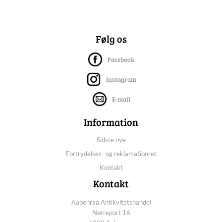
Følg os
Facebook
Instagram
E-mail
Information
Sidste nye
Fortrydelses- og reklamationret
Kontakt
Kontakt
Aabenraa Antikvitetshandel
Nørreport 16