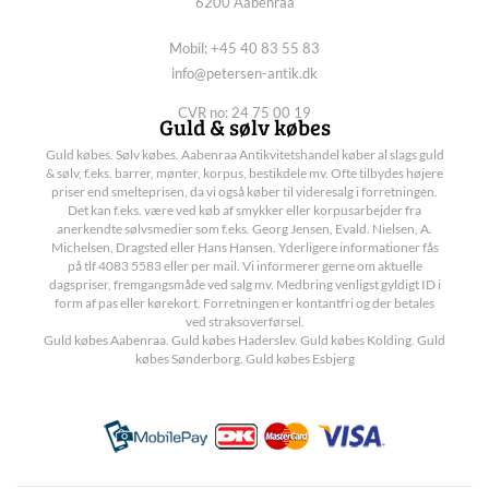
6200 Aabenraa
Mobil: +45 40 83 55 83
info@petersen-antik.dk
CVR no: 24 75 00 19
Guld & sølv købes
Guld købes. Sølv købes. Aabenraa Antikvitetshandel køber al slags guld
& sølv, f.eks. barrer, mønter, korpus, bestikdele mv. Ofte tilbydes højere
priser end smelteprisen, da vi også køber til videresalg i forretningen.
Det kan f.eks. være ved køb af smykker eller korpusarbejder fra
anerkendte sølvsmedier som f.eks. Georg Jensen, Evald. Nielsen, A.
Michelsen, Dragsted eller Hans Hansen. Yderligere informationer fås
på tlf 4083 5583 eller per mail. Vi informerer gerne om aktuelle
dagspriser, fremgangsmåde ved salg mv. Medbring venligst gyldigt ID i
form af pas eller kørekort. Forretningen er kontantfri og der betales
ved straksoverførsel.
Guld købes Aabenraa. Guld købes Haderslev. Guld købes Kolding. Guld
købes Sønderborg. Guld købes Esbjerg