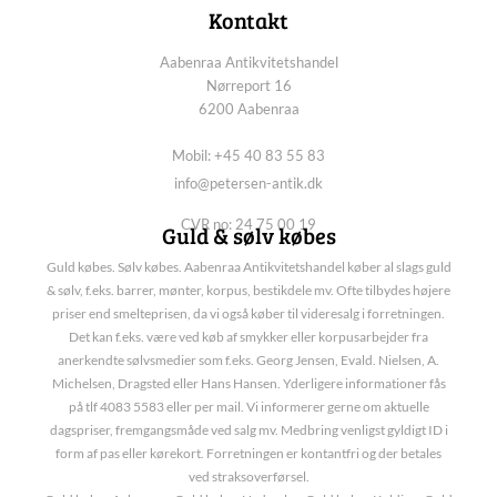
Kontakt
Aabenraa Antikvitetshandel
Nørreport 16
6200 Aabenraa
Mobil: +45 40 83 55 83
info@petersen-antik.dk
CVR no: 24 75 00 19
Guld & sølv købes
Guld købes. Sølv købes. Aabenraa Antikvitetshandel køber al slags guld
& sølv, f.eks. barrer, mønter, korpus, bestikdele mv. Ofte tilbydes højere
priser end smelteprisen, da vi også køber til videresalg i forretningen.
Det kan f.eks. være ved køb af smykker eller korpusarbejder fra
anerkendte sølvsmedier som f.eks. Georg Jensen, Evald. Nielsen, A.
Michelsen, Dragsted eller Hans Hansen. Yderligere informationer fås
på tlf 4083 5583 eller per mail. Vi informerer gerne om aktuelle
dagspriser, fremgangsmåde ved salg mv. Medbring venligst gyldigt ID i
form af pas eller kørekort. Forretningen er kontantfri og der betales
ved straksoverførsel.