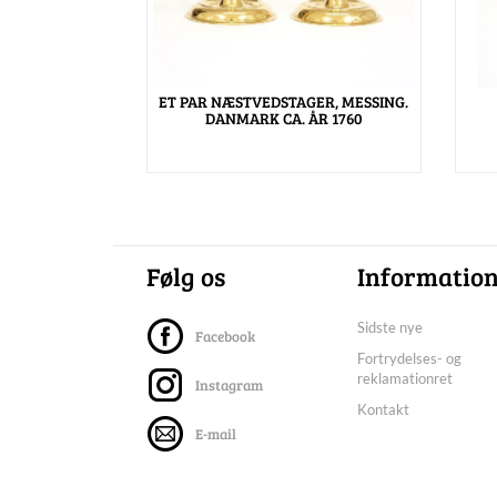
ET PAR NÆSTVEDSTAGER, MESSING.
DANMARK CA. ÅR 1760
Følg os
Informatio
Sidste nye
Facebook
Fortrydelses- og
reklamationret
Instagram
Kontakt
E-mail