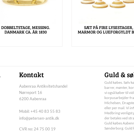
DOBBELTSTAGE, MESSING.
SÆT PÅ FIRE LYSESTAGER,
DANMARK CA. ÅR 1830
MARMOR OG LUEFORGYLDT 
n
Kontakt
Guld & sø
Guld købes. Sølv kø
Aabenraa Antikvitetshandel
barrer, mønter, kor
Nørreport 16
vi også køber til vi
korpusarbejder fra
6200 Aabenraa
Michelsen, Dragste
eller per mail. Vi 
Mobil: +45 40 83 55 83
Medbring venligst g
info@petersen-antik.dk
der betales ved str
Guld købes Aabenra
Sønderborg. Guld 
CVR no: 24 75 00 19