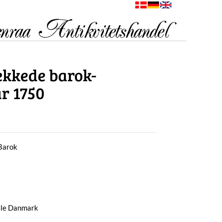
ækkede barok-
år 1750
 Barok
hele Danmark