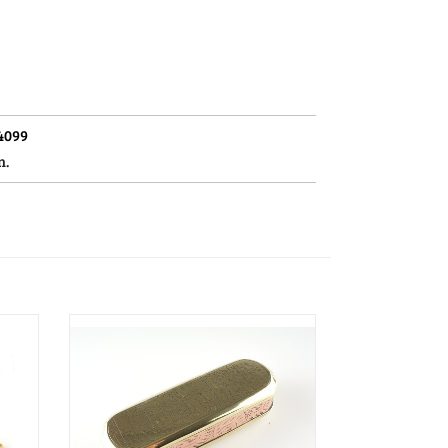
4099
n.