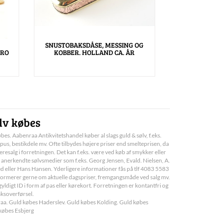
SNUSTOBAKSDÅSE, MESSING OG
BRO
KOBBER. HOLLAND CA. ÅR
lv købes
bes. Aabenraa Antikvitetshandel køber al slags guld & sølv, f.eks.
pus, bestikdele mv. Ofte tilbydes højere priser end smelteprisen, da
deresalg i forretningen. Det kan f.eks. være ved køb af smykker eller
 anerkendte sølvsmedier som f.eks. Georg Jensen, Evald. Nielsen, A.
d eller Hans Hansen. Yderligere informationer fås på tlf 4083 5583
informerer gerne om aktuelle dagspriser, fremgangsmåde ved salg mv.
yldigt ID i form af pas eller kørekort. Forretningen er kontantfri og
aksoverførsel.
a. Guld købes Haderslev. Guld købes Kolding. Guld købes
købes Esbjerg