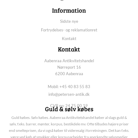
Information
Sidste nye
Fortrydelses- og reklamationret
Kontakt
Kontakt
Aabenraa Antikvitetshandel
Nørreport 16
6200 Aabenraa
Mobil: +45 40 83 55 83
info@petersen-antik.dk
CVR no: 24 75 00 19
Guld & sølv købes
Guld købes. Sølv købes. Aabenraa Antikvitetshandel køber al slags guld &
sølv, f.eks. barrer, mønter, korpus, bestikdele mv. Ofte tilbydes højere priser
end smelteprisen, da vi også køber til videresalg i forretningen. Det kan f.eks.
være ved køb af smykker eller korpusarbejder fra anerkendte sølvsmedier