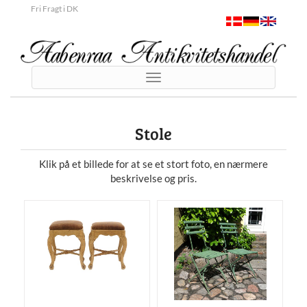
Fri Fragt i DK
Toggle
navigation
Stole
Klik på et billede for at se et stort foto, en nærmere
beskrivelse og pris.