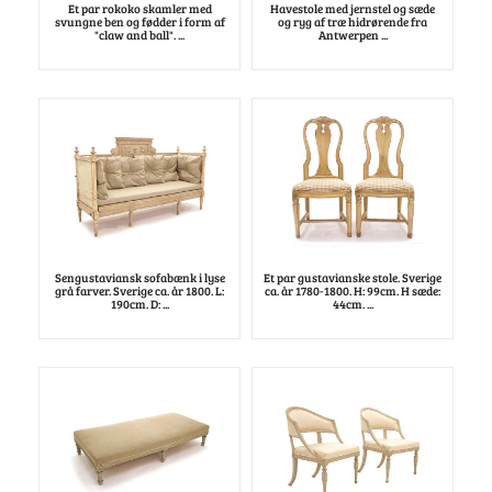
Et par rokoko skamler med
Havestole med jernstel og sæde
svungne ben og fødder i form af
og ryg af træ hidrørende fra
"claw and ball". ...
Antwerpen ...
Sengustaviansk sofabænk i lyse
Et par gustavianske stole. Sverige
grå farver. Sverige ca. år 1800. L:
ca. år 1780-1800. H: 99cm. H sæde:
190cm. D: ...
44cm. ...