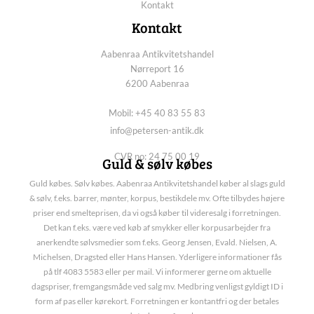
Kontakt
Kontakt
Aabenraa Antikvitetshandel
Nørreport 16
6200 Aabenraa
Mobil: +45 40 83 55 83
info@petersen-antik.dk
CVR no: 24 75 00 19
Guld & sølv købes
Guld købes. Sølv købes. Aabenraa Antikvitetshandel køber al slags guld
& sølv, f.eks. barrer, mønter, korpus, bestikdele mv. Ofte tilbydes højere
priser end smelteprisen, da vi også køber til videresalg i forretningen.
Det kan f.eks. være ved køb af smykker eller korpusarbejder fra
anerkendte sølvsmedier som f.eks. Georg Jensen, Evald. Nielsen, A.
Michelsen, Dragsted eller Hans Hansen. Yderligere informationer fås
på tlf 4083 5583 eller per mail. Vi informerer gerne om aktuelle
dagspriser, fremgangsmåde ved salg mv. Medbring venligst gyldigt ID i
form af pas eller kørekort. Forretningen er kontantfri og der betales