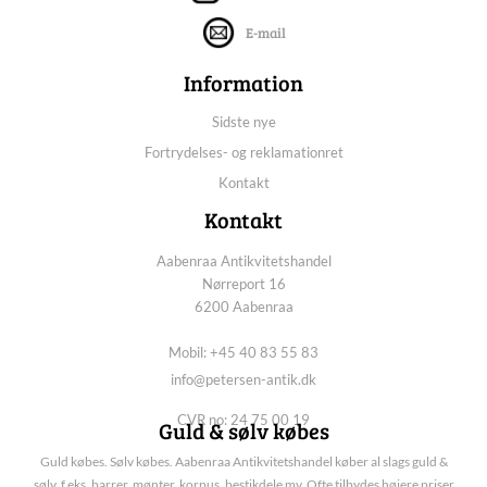
E-mail
Information
Sidste nye
Fortrydelses- og reklamationret
Kontakt
Kontakt
Aabenraa Antikvitetshandel
Nørreport 16
6200 Aabenraa
Mobil: +45 40 83 55 83
info@petersen-antik.dk
CVR no: 24 75 00 19
Guld & sølv købes
Guld købes. Sølv købes. Aabenraa Antikvitetshandel køber al slags guld &
sølv, f.eks. barrer, mønter, korpus, bestikdele mv. Ofte tilbydes højere priser