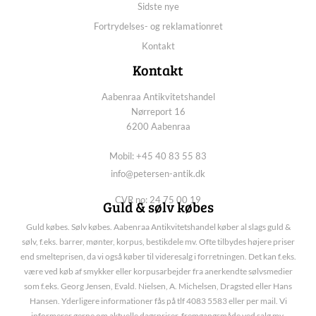
Sidste nye
Fortrydelses- og reklamationret
Kontakt
Kontakt
Aabenraa Antikvitetshandel
Nørreport 16
6200 Aabenraa
Mobil: +45 40 83 55 83
info@petersen-antik.dk
CVR no: 24 75 00 19
Guld & sølv købes
Guld købes. Sølv købes. Aabenraa Antikvitetshandel køber al slags guld &
sølv, f.eks. barrer, mønter, korpus, bestikdele mv. Ofte tilbydes højere priser
end smelteprisen, da vi også køber til videresalg i forretningen. Det kan f.eks.
være ved køb af smykker eller korpusarbejder fra anerkendte sølvsmedier
som f.eks. Georg Jensen, Evald. Nielsen, A. Michelsen, Dragsted eller Hans
Hansen. Yderligere informationer fås på tlf 4083 5583 eller per mail. Vi
informerer gerne om aktuelle dagspriser, fremgangsmåde ved salg mv.