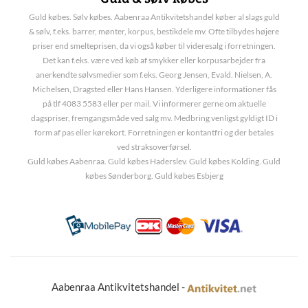
Guld købes. Sølv købes. Aabenraa Antikvitetshandel køber al slags guld
& sølv, f.eks. barrer, mønter, korpus, bestikdele mv. Ofte tilbydes højere
priser end smelteprisen, da vi også køber til videresalg i forretningen.
Det kan f.eks. være ved køb af smykker eller korpusarbejder fra
anerkendte sølvsmedier som f.eks. Georg Jensen, Evald. Nielsen, A.
Michelsen, Dragsted eller Hans Hansen. Yderligere informationer fås
på tlf 4083 5583 eller per mail. Vi informerer gerne om aktuelle
dagspriser, fremgangsmåde ved salg mv. Medbring venligst gyldigt ID i
form af pas eller kørekort. Forretningen er kontantfri og der betales
ved straksoverførsel.
Guld købes Aabenraa. Guld købes Haderslev. Guld købes Kolding. Guld
købes Sønderborg. Guld købes Esbjerg
Aabenraa Antikvitetshandel -