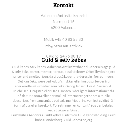
Kontakt
Aabenraa Antikvitetshandel
Nørreport 16
6200 Aabenraa
Mobil: +45 40 83 55 83
info@petersen-antik.dk
CVR no: 24 75 00 19
Guld & sølv købes
Guld købes. Sølv købes. Aabenraa Antikvitetshandel køber al slags guld
& sølv, f.eks. barrer, mønter, korpus, bestikdele mv. Ofte tilbydes højere
priser end smelteprisen, da vi også køber til videresalg i forretningen.
Det kan f.eks. være ved køb af smykker eller korpusarbejder fra
anerkendte sølvsmedier som f.eks. Georg Jensen, Evald. Nielsen, A.
Michelsen, Dragsted eller Hans Hansen. Yderligere informationer fås
på tlf 4083 5583 eller per mail. Vi informerer gerne om aktuelle
dagspriser, fremgangsmåde ved salg mv. Medbring venligst gyldigt ID i
form af pas eller kørekort. Forretningen er kontantfri og der betales
ved straksoverførsel.
Guld købes Aabenraa. Guld købes Haderslev. Guld købes Kolding. Guld
købes Sønderborg. Guld købes Esbjerg