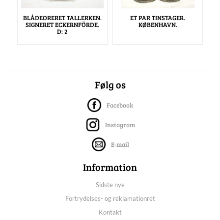
BLÅDEORERET TALLERKEN.
ET PAR TINSTAGER.
SIGNERET ECKERNFÖRDE.
KØBENHAVN.
D: 2
Følg os
Facebook
Instagram
E-mail
Information
Sidste nye
Fortrydelses- og reklamationret
Kontakt