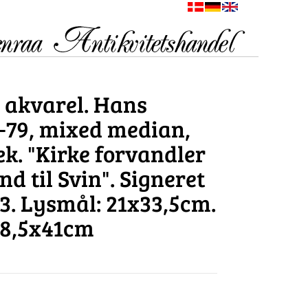
 akvarel. Hans
5-79, mixed median,
æk. "Kirke forvandler
 til Svin". Signeret
43. Lysmål: 21x33,5cm.
8,5x41cm