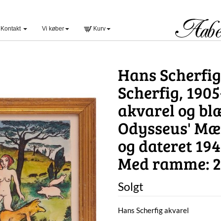
Kontakt
Vi køber
Kurv
Hans Scherfig
Scherfig, 190
akvarel og bl
Odysseus' Mænd
og dateret 19
Med ramme: 2
Solgt
Hans Scherfig akvarel