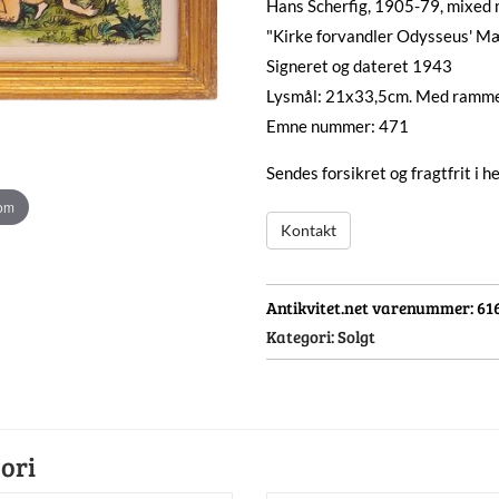
Hans Scherfig, 1905-79, mixed 
"Kirke forvandler Odysseus' Mæn
Signeret og dateret 1943
Lysmål: 21x33,5cm. Med ramm
Emne nummer: 471
Sendes forsikret og fragtfrit i 
oom
Kontakt
Antikvitet.net varenummer:
61
Kategori:
Solgt
ori