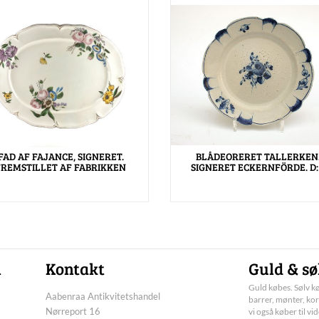
FAD AF FAJANCE, SIGNERET.
BLÅDEORERET TALLERKEN
FREMSTILLET AF FABRIKKEN
SIGNERET ECKERNFÖRDE. D:
n
Kontakt
Guld & sø
Guld købes. Sølv kø
Aabenraa Antikvitetshandel
barrer, mønter, kor
Nørreport 16
vi også køber til vi