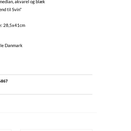
median, akvarel og blæk
d til Svin"
e: 28,5x41cm
hele Danmark
6867