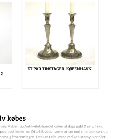
.
ET PAR TINSTAGER. KØBENHAVN.
 2
lv købes
bes. Aabenraa Antikvitetshandel køber al slags guld & sølv, f.eks.
pus, bestikdele mv. Ofte tilbydes højere priser end smelteprisen, da
deresalg i forretningen. Det kan f.eks. være ved køb af smykker eller